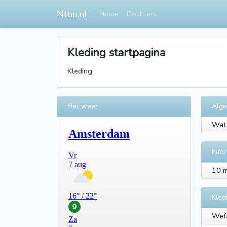
Ntbo.nl
Home
Dochters
Kleding startpagina
Kleding
Het weer
Alg
Wat 
Info
10 
Kled
Wefa