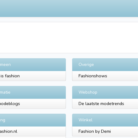
emeen
Overige
is fashion
Fashionshows
rmatie
Webshop
modeblogs
De laatste modetrends
ing
Winkel
shion.nl
Fashion by Demi